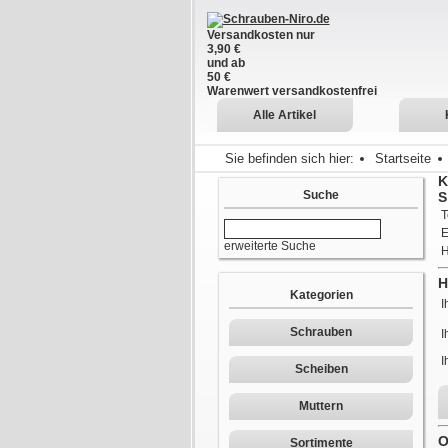
Versandkosten nur
3,90 €
und ab
50 €
Warenwert versandkostenfrei
Alle Artikel
Sie befinden sich hier:
Startseite
K
Suche
S
T
E
erweiterte Suche
H
Kategorien
I
Schrauben
I
I
Scheiben
Muttern
O
Sortimente