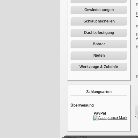
I
Gewindestangen
I
T
Schlauchschellen
I
Dachbefestigung
I
A
Bohrer
B
Nieten
Werkzeuge & Zubehör
I
Zahlungsarten
Überweisung
PayPal
*
Unsere AGB