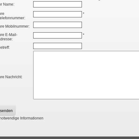
hr Name:
hre
*
elefonnummer:
hre Mobilnummer:
hre E-Mail-
*
dresse:
etreff:
hre Nachricht:
notwendige Informationen