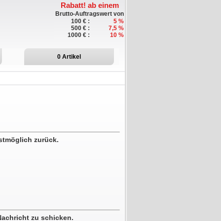
Rabatt!
ab einem
Brutto-Auftragswert von
100 € :
5 %
500 € :
7,5 %
1000 € :
10 %
0
Artikel
stmöglich zurück.
achricht zu schicken.